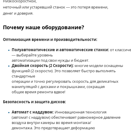
Низкоскоростной,
неточный
или
устаревший
станок
—
это
потеря
времени
,
денег
и
доверия.
Почему
наше
оборудование
?
Оптимизация
времени
и
производительности:
Полуавтоматические
и
автоматические
станки
:
от
классич
— выбирайте уровень
автоматизации
под
свои
нужды
и
бюджет.
Двойная
скорость
(
2
Скорости
):
многие
модели
оснащены
функцией (
2
скорости)
.
Это
позволяет
быстро выполнять
стандартные
операции
и
точно
регулировать
скорость
для
деликатных
манипуляций
с
дисками
и
покрышками
, сокращая
общее
время
ремонта
вдвое
!
Безопасность
и
защита
дисков
:
Автомат
с
наддувом
:
Инновационная технология
(
автомат
с
наддувом)
обеспечивает
равномерное давление
воздуха внутри камеры
во
время
монтажа/
демонтажа.
Это
предотвращает деформацию