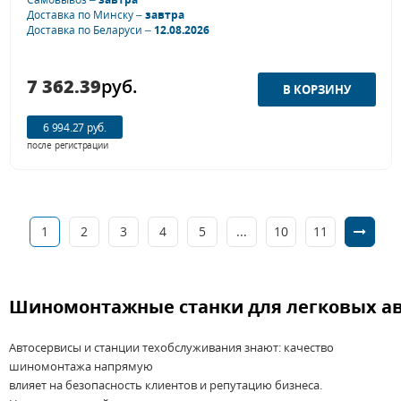
Доставка по Минску –
завтра
Доставка по Беларуси –
12.08.2026
7 362.39
руб.
6 994.27 руб.
после регистрации
1
2
3
4
5
...
10
11
Шиномонтажные
станки
для
легковых
а
Автосервисы
и
станции техобслуживания
знают
: качество
шиномонтажа напрямую
влияет
на
безопасность
клиентов
и
репутацию
бизнеса
.