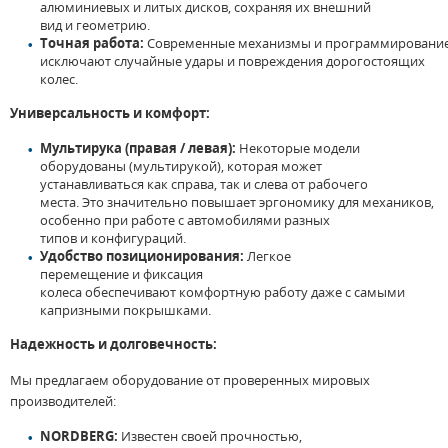
алюминиевых
и
литых
дисков
, сохраняя
их
внешний
вид
и
геометрию.
Точная
работа
:
Современные
механизмы
и
программировани
исключают случайные удары
и
повреждения дорогостоящих
колес.
Универсальность
и
комфорт:
Мультирука (правая / левая):
Некоторые
модели
оборудованы (мультирукой),
которая
может
устанавливаться
как
справа,
так
и
слева
от
рабочего
места.
Это
значительно повышает эргономику
для
механиков,
особенно
при
работе
с
автомобилями
разных
типов
и
конфигураций.
Удобство позиционирования:
Легкое
перемещение
и
фиксация
колеса
обеспечивают
комфортную
работу
даже
с
самыми
капризными
покрышками
.
Надежность
и
долговечность:
Мы
предлагаем
оборудование
от
проверенных мировых
производителей:
NORDBERG:
Известен
своей
прочностью,