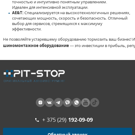
точностью
и
интуитивно понятным управлением.
Идеален
для
интенсивной эксплуатации.
AE&T:
Специализируется
на
высокотехнологичных решениях,
сочетающих мощность,
скорость
и
безопасность
. Отличный
выбор
для
сервисов, стремящихся
к
максимуму
эффективности.
Не
позволяйте
устаревшему
оборудованию
тормозить
ваш
бизнес
!
И
шиномонтажное
оборудование
—
это
инвестиции
в
прибыль,
реп
+ 375 (29)
192-09-09
Обратный звонок