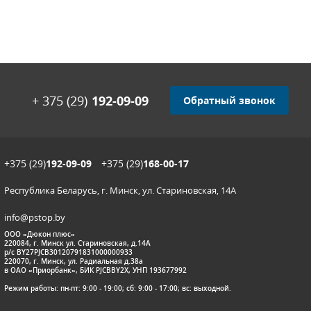
+ 375 (29)
192-09-09
Обратный звонок
+375 (29)
192-09-09
+375 (29)
168-00-17
Республика Беларусь, г. Минск, ул. Стариновская, 14А
info@pstop.by
ООО «Дюкон плюс»
220084, г. Минск ул. Стариновская, д.14А
р/с BY27PJCB30120791831000000933
220070, г. Минск, ул. Радиальная д.38а
в ОАО «Приорбанк», БИК PJCBBY2X, УНП 193677992
Режим работы: пн-пт: 9:00 - 19:00; сб: 9:00 - 17:00; вс: выходной.