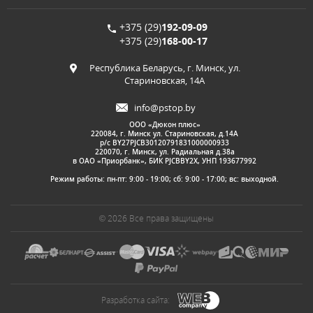
+375 (29)
192-09-09
+375 (29)
168-00-17
Республика Беларусь, г. Минск, ул.
Стариновская, 14А
info@pstop.by
ООО «Дюкон плюс»
220084, г. Минск ул. Стариновская, д.14А
р/с BY27PJCB30120791831000000933
220070, г. Минск, ул. Радиальная д.38а
в ОАО «Приорбанк», БИК PJCBBY2X, УНП 193677992
Режим работы: пн-пт: 9:00 - 19:00; сб: 9:00 - 17:00; вс: выходной.
© 2026 Все права защищены
Разработка сайта: