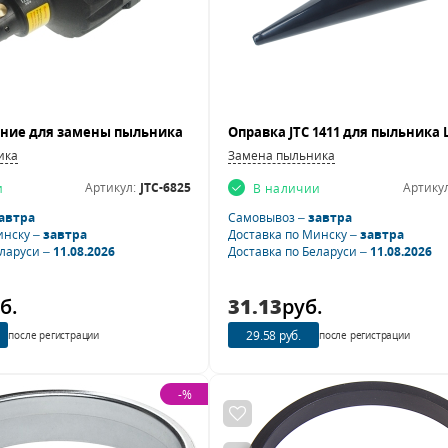
ика
Замена пыльника
Артикул:
JTC-6825
Артикул
и
В наличии
автра
Самовывоз –
завтра
инску –
завтра
Доставка по Минску –
завтра
еларуси –
11.08.2026
Доставка по Беларуси –
11.08.2026
б.
31.13
руб.
29.58 руб.
после регистрации
после регистрации
-%