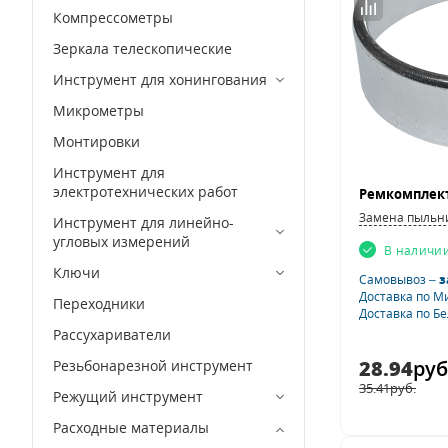
Компрессометры
Зеркала телескопические
Инструмент для хонингования
Микрометры
Монтировки
Инструмент для
электротехнических работ
Замена пыльн
Инструмент для линейно-
угловых измерений
В наличи
Ключи
Самовывоз –
з
Доставка по М
Переходники
Доставка по Б
Рассухариватели
28.94
руб
Резьбонарезной инструмент
35.41
руб.
Режущий инструмент
Расходные материалы