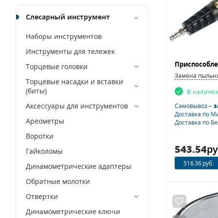
Слесарный инструмент
Наборы инструментов
Инструменты для тележек
Торцевые головки
Замена пыльн
Торцевые насадки и вставки
(биты)
В наличи
Аксессуары для инструментов
Самовывоз –
з
Доставка по М
Ареометры
Доставка по Б
Воротки
543.54
ру
Гайколомы
516.36 руб.
Динамометрические адаптеры
Обратные молотки
Отвертки
Динамометрические ключи