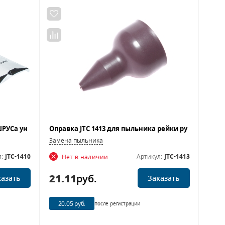
Замена пыльника
:
JTC-1410
Артикул:
JTC-1413
Нет в наличии
21.11
руб.
казать
Заказать
20.05 руб.
после регистрации