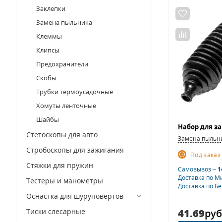
Заклепки
Замена пыльника
Клеммы
Клипсы
Предохранители
Скобы
Трубки термоусадочные
Хомуты ленточные
Шайбы
Стетоскопы для авто
Замена пыльн
Стробоскопы для зажигания
Под заказ
Стяжки для пружин
Самовывоз –
1
Доставка по М
Тестеры и манометры
Доставка по Б
Оснастка для шуруповертов
41.69
руб
Тиски слесарные