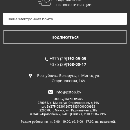
на новости и акции:
+375 (29)
192-09-09
+375 (29)
168-00-17
Республика Беларусь, г. Минск, ул.
Стариновская, 14А
info@pstop.by
ООО «Дюкон плюс»
220084, г. Минск ул. Стариновская, д.14А
р/с BY27PJCB30120791831000000933
220070, г. Минск, ул. Радиальная д.38а
в ОАО «Приорбанк», БИК PJCBBY2X, УНП 193677992
Режим работы: пн-пт: 9:00 - 19:00; сб: 9:00 - 17:00; вс: выходной.