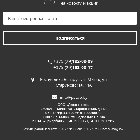
на новости и акции:
+375 (29)
192-09-09
+375 (29)
168-00-17
Республика Беларусь, г. Минск, ул.
Стариновская, 14А
info@pstop.by
ООО «Дюкон плюс»
220084, г. Минск ул. Стариновская, д.14А
р/с BY27PJCB30120791831000000933
220070, г. Минск, ул. Радиальная д.38а
в ОАО «Приорбанк», БИК PJCBBY2X, УНП 193677992
Режим работы: пн-пт: 9:00 - 19:00; сб: 9:00 - 17:00; вс: выходной.