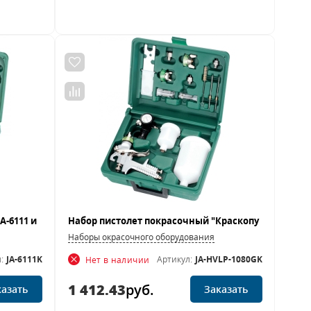
Наборы окрасочного оборудования
:
JA-6111K
Артикул:
JA-HVLP-1080GK
Нет в наличии
1 412.43
руб.
казать
Заказать