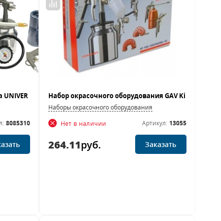
Наборы окрасочного оборудования
л:
8085310
Артикул:
13055
Нет в наличии
264.11
руб.
казать
Заказать