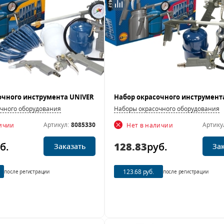
чного оборудования
Наборы окрасочного оборудования
Артикул:
8085330
Артику
личии
Нет в наличии
б.
128.83
руб.
Заказать
За
123.68 руб.
после регистрации
после регистрации