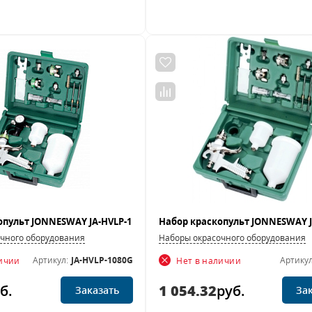
чного оборудования
Наборы окрасочного оборудования
Артикул:
JA-HVLP-1080G
Артикул
личии
Нет в наличии
б.
1 054.32
руб.
Заказать
За