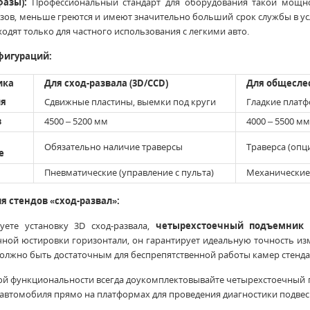
фазы):
Профессиональный стандарт для оборудования такой мощно
зов, меньше греются и имеют значительно больший срок службы в усл
ходят только для частного использования с легкими авто.
фигураций:
ика
Для сход-развала (3D/CCD)
Для общесле
ия
Сдвижные пластины, выемки под круги
Гладкие плат
в
4500 – 5200 мм
4000 – 5500 мм
Обязательно наличие траверсы
Траверса (опц
е
Пневматические (управление с пульта)
Механические
я стендов «сход-развал»:
уете установку 3D сход-развала,
четырехстоечный подъемник
—
ной юстировки горизонтали, он гарантирует идеальную точность и
должно быть достаточным для беспрепятственной работы камер стенда
ой функциональности всегда доукомплектовывайте четырехстоечный
автомобиля прямо на платформах для проведения диагностики подвес