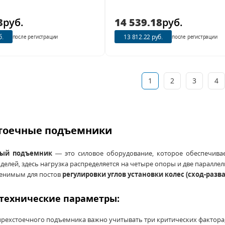
8
руб.
14 539.18
руб.
б.
13 812.22 руб.
после регистрации
после регистрации
1
2
3
4
тоечные подъемники
ный подъемник
— это силовое оборудование, которое обеспечивае
делей, здесь нагрузка распределяется на четыре опоры и две паралле
менимым для постов
регулировки углов установки колес (сход-разва
технические параметры:
рехстоечного подъемника важно учитывать три критических фактора