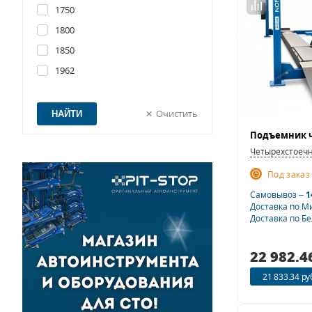
1750
1800
1850
1962
Очистить
Четырехстоеч
Под заказ
Самовывоз –
1
Доставка по М
Доставка по Б
22 982.4
21 833.34 ру