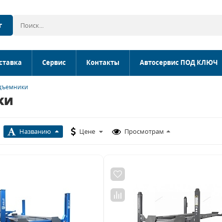
г
ставка
Сервис
Контакты
Автосервис ПОД КЛЮЧ
одъемники
ки
Названию
Цене
Просмотрам