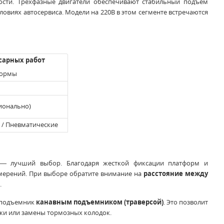
сти. Трехфазные двигатели обеспечивают стабильный подъем
овиях автосервиса. Модели на 220В в этом сегменте встречаются
сарных работ
формы
ионально)
 / Пневматические
 лучший выбор. Благодаря жесткой фиксации платформ и
змерений. При выборе обратите внимание на
расстояние между
.
 подъемник
канавным подъемником (траверсой)
. Это позволит
ки или замены тормозных колодок.