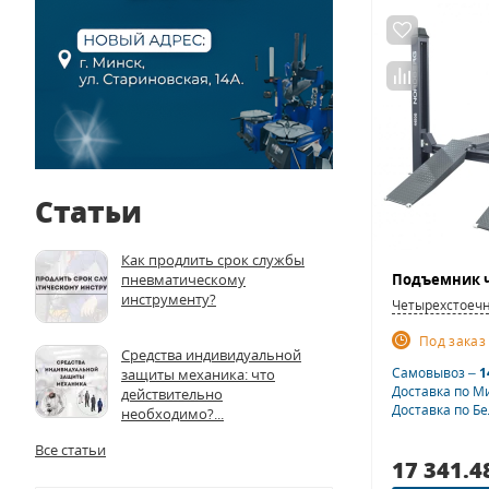
Статьи
Как продлить срок службы
пневматическому
инструменту?
Четырехстоеч
Под заказ
Средства индивидуальной
Самовывоз –
1
защиты механика: что
Доставка по М
действительно
Доставка по Б
необходимо?...
Все статьи
17 341.4