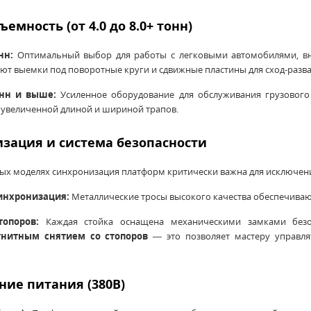
ъемность (от 4.0 до 8.0+ тонн)
нн:
Оптимальный выбор для работы с легковыми автомобилями, в
т выемки под поворотные круги и сдвижные пластины для сход-разва
тонн и выше:
Усиленное оборудование для обслуживания грузового 
 увеличенной длиной и шириной трапов.
изация и система безопасности
ых моделях синхронизация платформ критически важна для исключени
инхронизация:
Металлические тросы высокого качества обеспечиваю
топоров:
Каждая стойка оснащена механическими замками без
гнитным снятием со стопоров
— это позволяет мастеру управля
ние питания (380В)