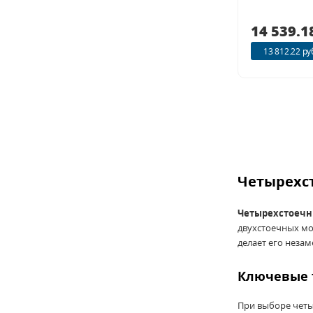
14 539.1
13 812.22 ру
Четырехс
Четырехстоеч
двухстоечных мо
делает его неза
Ключевые 
При выборе четы