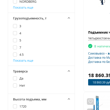
NORDBERG
Показать еще
Rossvik
Trommelberg
Грузоподъемность, т
Сторм
3
4
Четырехстоеч
5
В наличи
7
Самовывоз –
з
4.5
Доставка по М
Показать еще
5.5
Доставка по Б
3.5
Траверса
18 860.3
Да
18 860.39 ру
Нет
Высота подъема, мм
1720