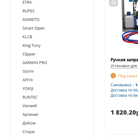
ETRA
RUPES
ASIMETO
Smart Open
KLCB
King Tony
Clipper
Ручная запр
GARWIN PRO
Установки для
Storm
Под заказ
AFFIX
Самовывоз –
1
YOKIJI
Доставка по М
Доставка по Б
RUNTEC
Venwell
1 820.20
Арсенал
ДиКом
Сторм