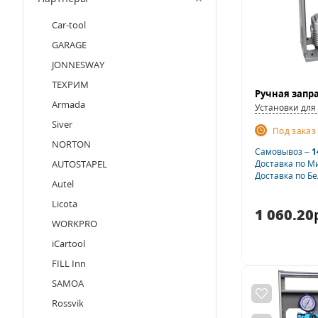
Car-tool
GARAGE
JONNESWAY
ТЕХРИМ
Armada
Установки для
Siver
Под заказ
NORTON
Самовывоз –
1
AUTOSTAPEL
Доставка по М
Доставка по Б
Autel
Licota
1 060.20
WORKPRO
iCartool
FILL Inn
SAMOA
Rossvik