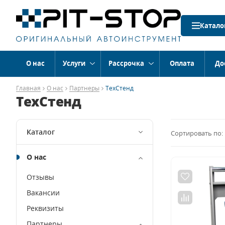
Катало
О нас
Услуги
Рассрочка
Оплата
До
Главная
О нас
Партнеры
ТехСтенд
ТехСтенд
Каталог
Сортировать по:
О нас
Отзывы
Вакансии
Реквизиты
Партнеры