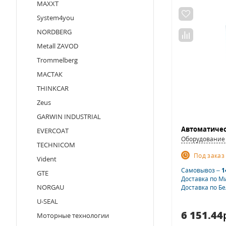
MAXXT
System4you
NORDBERG
Metall ZAVOD
Trommelberg
МАСТАК
THINKCAR
Zeus
GARWIN INDUSTRIAL
EVERCOAT
Оборудование 
TECHNICOM
Под заказ
Vident
Самовывоз –
1
GTE
Доставка по М
NORGAU
Доставка по Б
U-SEAL
6 151.44
Моторные технологии