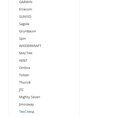
GARWIN
Errecom
SUNISO
Sagola
GrunBaum
Spin
WIEDERKRAFT
MACTAK
AE&T
Ombra
Tolsen
Thorvik
JTC
Mighty Seven
Jonnsway
ТехСтенд