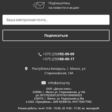
Подпишитесь
на новости и акции:
+375 (29)
192-09-09
+375 (29)
168-00-17
Республика Беларусь, г. Минск, ул.
Стариновская, 14А
info@pstop.by
ООО «Дюкон плюс»
220084, г. Минск ул. Стариновская, д.14А
р/с BY27PJCB30120791831000000933
220070, г. Минск, ул. Радиальная д.38а
в ОАО «Приорбанк», БИК PJCBBY2X, УНП 193677992
Режим работы: пн-пт: 9:00 - 19:00; сб: 9:00 - 17:00; вс: выходной.