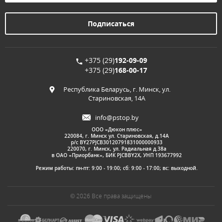
+375 (29)
192-09-09
+375 (29)
168-00-17
Республика Беларусь, г. Минск, ул.
Стариновская, 14А
info@pstop.by
ООО «Дюкон плюс»
220084, г. Минск ул. Стариновская, д.14А
р/с BY27PJCB30120791831000000933
220070, г. Минск, ул. Радиальная д.38а
в ОАО «Приорбанк», БИК PJCBBY2X, УНП 193677992
Режим работы: пн-пт: 9:00 - 19:00; сб: 9:00 - 17:00; вс: выходной.
© 2026 Все права защищены