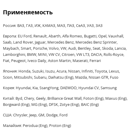
Применяемость
Россия: ВАЗ, ГАЗ, ИЖ, КАМАЗ, МАЗ, ПАЗ, СеАЗ, УАЗ, ЗАЗ
Европа: EU Ford, Renault, Abarth, Alfa Romeo, Bugatti, Opel, Vauxhall,
Saab, Land Rover, Jaguar, Mercedes Benz, Mercedes Benz Sprinter,
Maybach, Smart, Porsche, Volvo, VW, Audi, Bentley, Seat, Skoda, Lancia,
Lamborghini, BMW, MINI, VW CV, Citroen, VW LT3, DACIA, Rolls-Royce,
Fiat, Peugeot, Iveco Daily, Aston Martin, Maserati, Ferrari
Япония: Honda, Suzuki, Isuzu, Acura, Nissan, Infiniti, Toyota, Lexus,
Scion, Mitsubishi, Subaru, Daihatsu (Eng), Mazda, Nissan GTR, Fuso
Корея: Hyundai, Kia, SsangYong, DAEWOO, Hyundai CV, Samsung
Китай: Byd, Chery, Geely, Brilliance Great Wall, Foton (Eng), Maxus (Eng),
Borgward (Eng), MG (Eng), DFSK, Zotye (Eng), BAIC (Eng)
США: Chrysler, Jeep, GM, Dodge, Ford
Малайзия: Perodua (Eng), Proton (Eng)