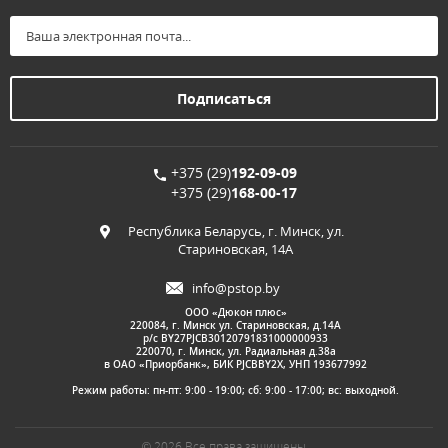
+375 (29)
192-09-09
+375 (29)
168-00-17
Республика Беларусь, г. Минск, ул.
Стариновская, 14А
info@pstop.by
ООО «Дюкон плюс»
220084, г. Минск ул. Стариновская, д.14А
р/с BY27PJCB30120791831000000933
220070, г. Минск, ул. Радиальная д.38а
в ОАО «Приорбанк», БИК PJCBBY2X, УНП 193677992
Режим работы: пн-пт: 9:00 - 19:00; сб: 9:00 - 17:00; вс: выходной.
© 2026 Все права защищены