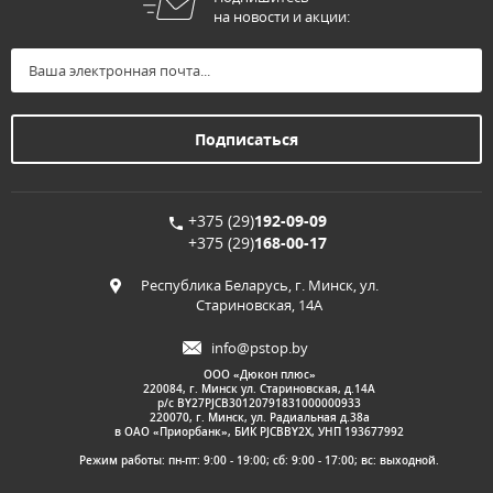
на новости и акции:
+375 (29)
192-09-09
+375 (29)
168-00-17
Республика Беларусь, г. Минск, ул.
Стариновская, 14А
info@pstop.by
ООО «Дюкон плюс»
220084, г. Минск ул. Стариновская, д.14А
р/с BY27PJCB30120791831000000933
220070, г. Минск, ул. Радиальная д.38а
в ОАО «Приорбанк», БИК PJCBBY2X, УНП 193677992
Режим работы: пн-пт: 9:00 - 19:00; сб: 9:00 - 17:00; вс: выходной.