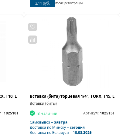
2.11 руб.
после регистрации
Вставки (биты)
л:
102510T
Артикул:
102515T
В наличии
Самовывоз –
завтра
Доставка по Минску –
сегодня
Доставка по Беларуси –
10.08.2026