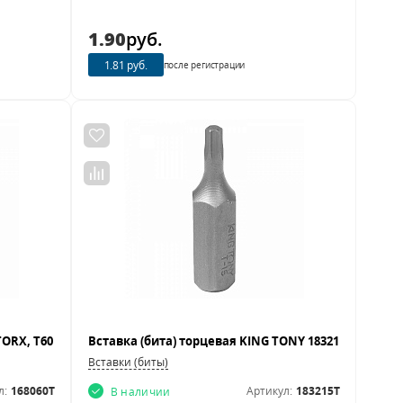
1.90
руб.
1.81 руб.
после регистрации
Вставки (биты)
л:
168060T
Артикул:
183215T
В наличии