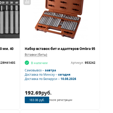
Вставки (биты)
S29H4140S
Артикул:
953242
В наличии
Самовывоз –
завтра
Доставка по Минску –
сегодня
Доставка по Беларуси –
10.08.2026
192.69
руб.
183.06 руб.
после регистрации