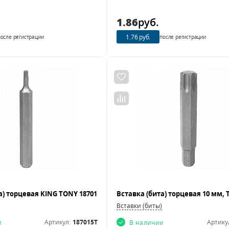
1.86
руб.
1.76 руб.
после регистрации
после регистрации
Вставки (биты)
Артикул:
187015T
Артику
и
В наличии