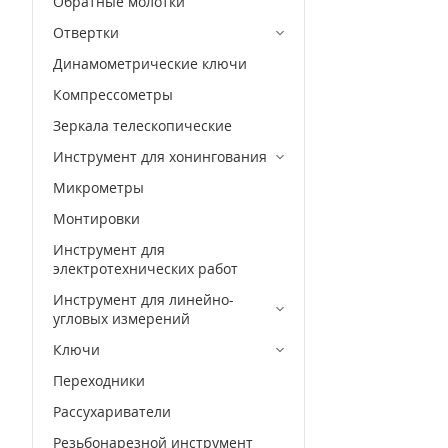
Обратные молотки
41
6.5 на 1.2
Отвертки
49
6.6 на 1.2
Динамометрические ключи
105
7 на 25
Компрессометры
8 на 1.2
Зеркала телескопические
9 на 1.6
Инструмент для хонингования
9 на 25
Микрометры
T10
Монтировки
T10-T40
Инструмент для
T27
электротехнических работ
T20
Инструмент для линейно-
T25
угловых измерений
T30
Ключи
T40
Переходники
T45
Рассухариватели
T50
Резьбонарезной инструмент