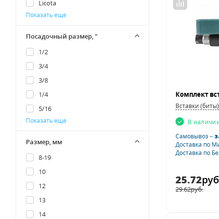
Licota
Показать еще
Ombra
Rossvik
Посадочный размер, "
Thorvik
1/2
Tolsen
3/4
WORKPRO
3/8
Арсенал
1/4
МАСТАК
Вставки (биты)
5/16
Показать еще
В наличи
1/2 +3/8
Самовывоз –
з
3/8 +1/2
Размер, мм
Доставка по М
1/2DR
Доставка по Б
8-19
1/4DR
10
25.72
руб
3/8DR
12
29.62
руб.
10 мм
13
5/16DR
14