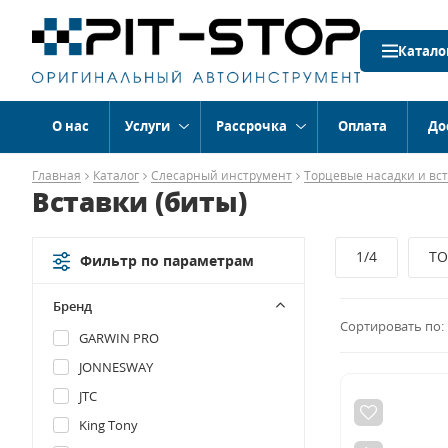
Катало
О нас
Услуги
Рассрочка
Оплата
До
Главная
Каталог
Слесарный инструмент
Торцевые насадки и вст
Вставки (биты)
1/4
TO
Фильтр по параметрам
Бренд
Сортировать по:
GARWIN PRO
JONNESWAY
JTC
King Tony