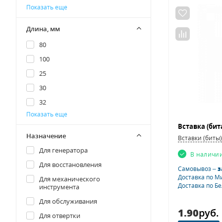
14 на 18 мм
Показать еще
15
16
Длина, мм
17
80
18
100
21
25
22
30
24
32
25
Показать еще
50
27
60
Назначение
Вставки (биты)
30
70
Для генератора
32
В наличи
75
Для восстановления
34
Самовывоз –
з
120
Доставка по М
Для механического
36
Доставка по Б
инструмента
3
38
Для обслуживания
21
1.90
руб.
41
Для отвертки
36