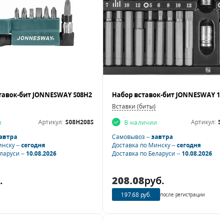
Вставки (биты)
Артикул:
S08H208S
Артикул:
и
В наличии
автра
Самовывоз –
завтра
инску –
сегодня
Доставка по Минску –
сегодня
еларуси –
10.08.2026
Доставка по Беларуси –
10.08.2026
.
208.08
руб.
197.68 руб.
после регистрации