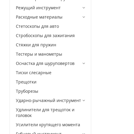
T55
Режущий инструмент
T60
Расходные материалы
H6
Стетоскопы для авто
H4
Стробоскопы для зажигания
H5
Стяжки для пружин
H10
Тестеры и манометры
H12
Оснастка для шуруповертов
H14
Тиски слесарные
H8
Трещотки
H7
PH4
Труборезы
T7
Ударно-рычажный инструмент
M8
Удлинители для трещоток и
головок
M10
Усилители крутящего момента
M12
Губцевый инструмент
M14