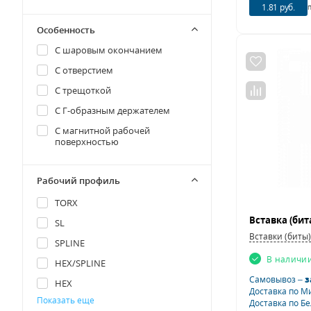
44
1.81 руб.
40
46
Особенность
65
4
С шаровым окончанием
5
С отверстием
5,5
С трещоткой
6
С Г-образным держателем
7
С магнитной рабочей
поверхностью
8
19
Рабочий профиль
29
TORX
40
SL
42
Вставки (биты)
SPLINE
7-19
В наличи
HEX/SPLINE
3
Самовывоз –
з
HEX
1
Доставка по М
Показать еще
Доставка по Б
PHILLIPS
1.5