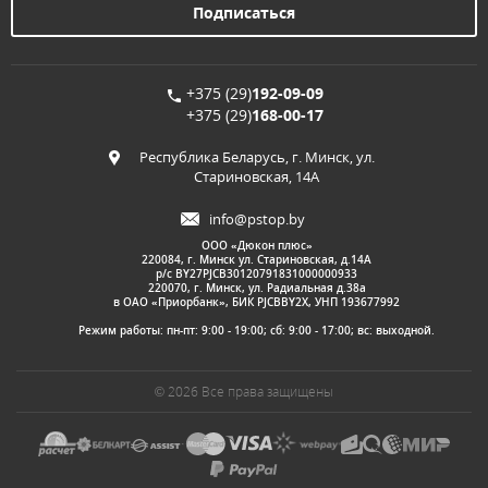
+375 (29)
192-09-09
+375 (29)
168-00-17
Республика Беларусь, г. Минск, ул.
Стариновская, 14А
info@pstop.by
ООО «Дюкон плюс»
220084, г. Минск ул. Стариновская, д.14А
р/с BY27PJCB30120791831000000933
220070, г. Минск, ул. Радиальная д.38а
в ОАО «Приорбанк», БИК PJCBBY2X, УНП 193677992
Режим работы: пн-пт: 9:00 - 19:00; сб: 9:00 - 17:00; вс: выходной.
© 2026 Все права защищены