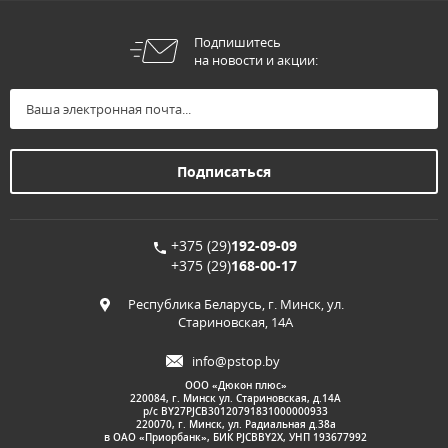
Подпишитесь
на новости и акции:
+375 (29)
192-09-09
+375 (29)
168-00-17
Республика Беларусь, г. Минск, ул.
Стариновская, 14А
info@pstop.by
ООО «Дюкон плюс»
220084, г. Минск ул. Стариновская, д.14А
р/с BY27PJCB30120791831000000933
220070, г. Минск, ул. Радиальная д.38а
в ОАО «Приорбанк», БИК PJCBBY2X, УНП 193677992