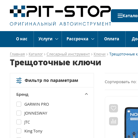
Катало
О нас
Услуги
Рассрочка
Оплата
До
Главная
Каталог
Слесарный инструмент
Ключи
Трещоточные 
Трещоточные ключи
Фильтр по параметрам
Сортировать по:
Бренд
GARWIN PRO
JONNESWAY
JTC
King Tony