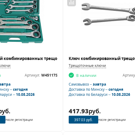
ключи
Трещоточные ключи
Артикул:
W45117S
Артику
и
В наличии
автра
Самовывоз –
завтра
инску –
сегодня
Доставка по Минску –
сегодня
еларуси –
10.08.2026
Доставка по Беларуси –
10.08.2026
руб.
417.93
руб.
397.03 руб.
после регистрации
после регистрации