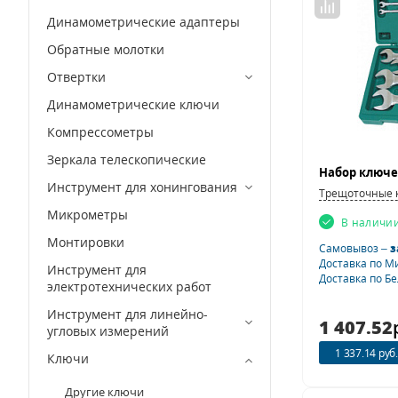
Динамометрические адаптеры
Обратные молотки
Отвертки
Динамометрические ключи
Компрессометры
Зеркала телескопические
Инструмент для хонингования
Трещоточные 
Микрометры
В наличи
Монтировки
Самовывоз –
з
Доставка по М
Инструмент для
Доставка по Б
электротехнических работ
Инструмент для линейно-
1 407.52
угловых измерений
1 337.14 руб.
Ключи
Другие ключи