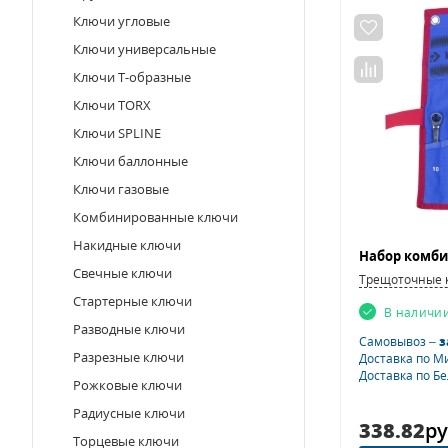
Ключи угловые
Ключи универсальные
Ключи Т-образные
Ключи TORX
Ключи SPLINE
Ключи баллонные
Ключи газовые
Комбинированные ключи
Накидные ключи
Свечные ключи
Трещоточные 
Стартерные ключи
В наличи
Разводные ключи
Самовывоз –
з
Разрезные ключи
Доставка по М
Доставка по Б
Рожковые ключи
Радиусные ключи
338.82
ру
Торцевые ключи