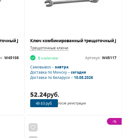
Трещоточные ключи
л:
W45108
Артикул:
W45117
В наличии
Самовывоз –
завтра
Доставка по Минску –
сегодня
Доставка по Беларуси –
10.08.2026
52.24
руб.
49.63 руб.
после регистрации
-%