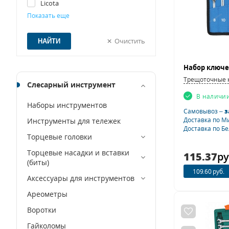
Licota
Показать еще
NORDBERG
Ombra
Очистить
Thorvik
Tolsen
WORKPRO
Трещоточные 
Слесарный инструмент
МАСТАК
В наличи
Наборы инструментов
Самовывоз –
з
Доставка по М
Инструменты для тележек
Доставка по Б
Торцевые головки
Торцевые насадки и вставки
115.37
ру
(биты)
109.60 руб.
Аксессуары для инструментов
Ареометры
Воротки
Гайколомы