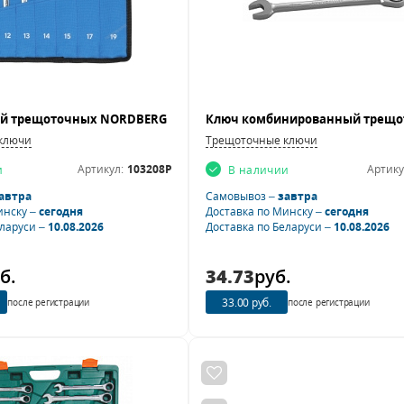
ключи
Трещоточные ключи
Артикул:
103208P
Артику
и
В наличии
автра
Самовывоз –
завтра
инску –
сегодня
Доставка по Минску –
сегодня
еларуси –
10.08.2026
Доставка по Беларуси –
10.08.2026
б.
34.73
руб.
33.00 руб.
после регистрации
после регистрации