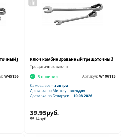
Трещоточные ключи
л:
W45136
Артикул:
W106113
В наличии
Самовывоз –
завтра
Доставка по Минску –
сегодня
Доставка по Беларуси –
10.08.2026
39.95
руб.
55.14
руб.