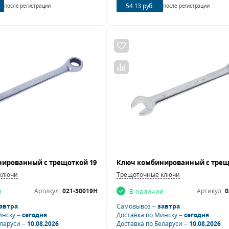
54.13 руб.
после регистрации
после регистрации
ключи
Трещоточные ключи
Артикул:
021-30019H
Артикул:
0
и
В наличии
автра
Самовывоз –
завтра
инску –
сегодня
Доставка по Минску –
сегодня
еларуси –
10.08.2026
Доставка по Беларуси –
10.08.2026