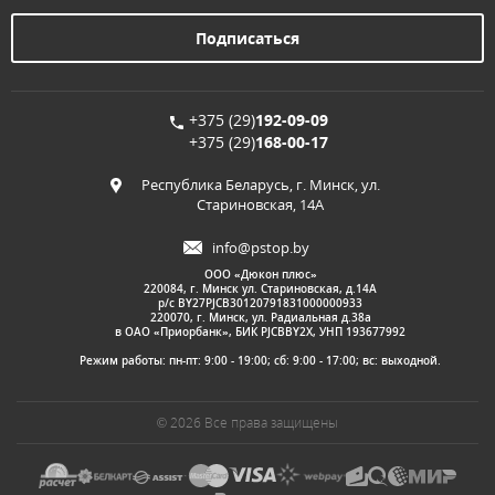
+375 (29)
192-09-09
+375 (29)
168-00-17
Республика Беларусь, г. Минск, ул.
Стариновская, 14А
info@pstop.by
ООО «Дюкон плюс»
220084, г. Минск ул. Стариновская, д.14А
р/с BY27PJCB30120791831000000933
220070, г. Минск, ул. Радиальная д.38а
в ОАО «Приорбанк», БИК PJCBBY2X, УНП 193677992
Режим работы: пн-пт: 9:00 - 19:00; сб: 9:00 - 17:00; вс: выходной.
© 2026 Все права защищены