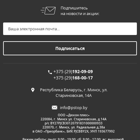
Подпишитесь
на новости и акции:
+375 (29)
192-09-09
+375 (29)
168-00-17
Республика Беларусь, г. Минск, ул.
Стариновская, 14А
info@pstop.by
ООО «Дюкон плюс»
220084, г. Минск ул. Стариновская, д.14А
р/с BY27PJCB30120791831000000933
220070, г. Минск, ул. Радиальная д.38а
в ОАО «Приорбанк», БИК PJCBBY2X, УНП 193677992
Режим работы: пн-пт: 9:00 - 19:00; сб: 9:00 - 17:00; вс: выходной.