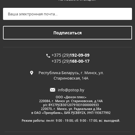
+375 (29)
192-09-09
+375 (29)
168-00-17
Республика Беларусь, г. Минск, ул.
Стариновская, 14А
info@pstop.by
ООО «Дюкон плюс»
220084, г. Минск ул. Стариновская, д.14А
р/с BY27PJCB30120791831000000933
220070, г. Минск, ул. Радиальная д.38а
в ОАО «Приорбанк», БИК PJCBBY2X, УНП 193677992
Режим работы: пн-пт: 9:00 - 19:00; сб: 9:00 - 17:00; вс: выходной.