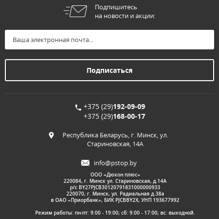
Подпишитесь
на новости и акции:
+375 (29)
192-09-09
+375 (29)
168-00-17
Республика Беларусь, г. Минск, ул.
Стариновская, 14А
info@pstop.by
ООО «Дюкон плюс»
220084, г. Минск ул. Стариновская, д.14А
р/с BY27PJCB30120791831000000933
220070, г. Минск, ул. Радиальная д.38а
в ОАО «Приорбанк», БИК PJCBBY2X, УНП 193677992
Режим работы: пн-пт: 9:00 - 19:00; сб: 9:00 - 17:00; вс: выходной.