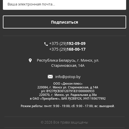
+375 (29)
192-09-09
+375 (29)
168-00-17
Республика Беларусь, г. Минск, ул.
Стариновская, 14А
info@pstop.by
ООО «Дюкон плюс»
220084, г. Минск ул. Стариновская, д.14А
р/с BY27PJCB30120791831000000933
220070, г. Минск, ул. Радиальная д.38а
в ОАО «Приорбанк», БИК PJCBBY2X, УНП 193677992
Режим работы: пн-пт: 9:00 - 19:00; сб: 9:00 - 17:00; вс: выходной.
© 2026 Все права защищены