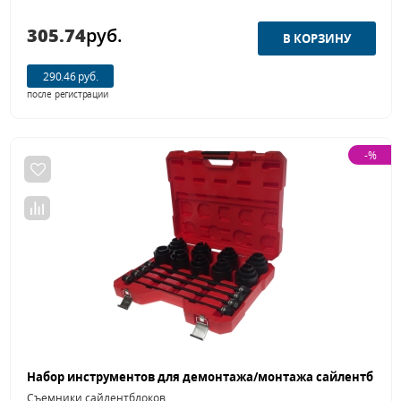
305.74
руб.
290.46 руб.
после регистрации
-%
Съемники сайлентблоков