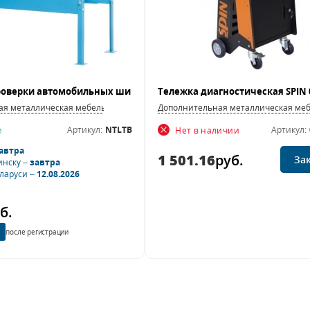
ая металлическая мебель
Дополнительная металлическая ме
Артикул:
NTLTB
Артикул:
и
Нет в наличии
автра
1 501.16
руб.
За
инску –
завтра
еларуси –
12.08.2026
б.
после регистрации