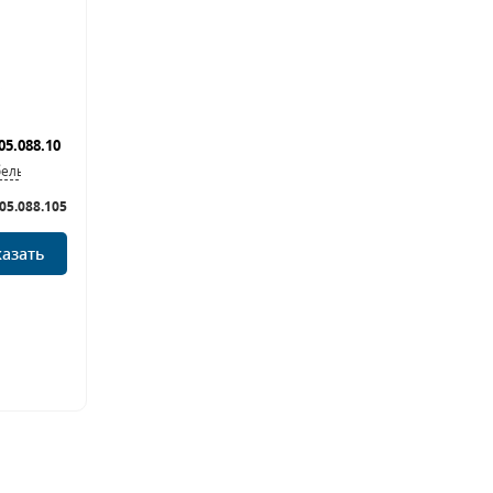
бель
05.088.105
казать