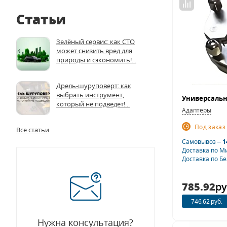
Статьи
Зелёный сервис: как СТО
может снизить вред для
природы и сэкономить!...
Дрель-шуруповерт: как
выбрать инструмент,
Универсальн
который не подведет!...
Адаптеры
Под заказ
Все статьи
Самовывоз –
1
Доставка по М
Доставка по Б
785.92
ру
746.62 руб.
Нужна консультация?