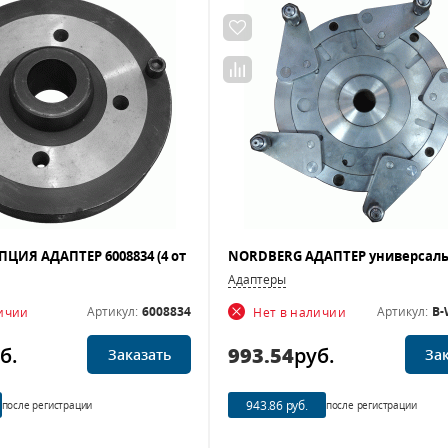
Адаптеры
Артикул:
6008834
Артикул:
B-
личии
Нет в наличии
б.
993.54
руб.
Заказать
За
943.86 руб.
после регистрации
после регистрации