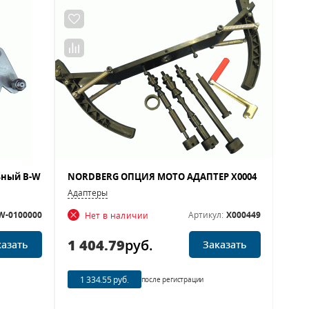
Адаптеры
W-0100000
Артикул:
X000449
Нет в наличии
1 404.79
руб.
казать
Заказать
1 334.55 руб.
после регистрации