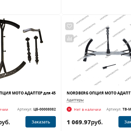
Адаптеры
Артикул:
ЦБ-00008082
Артикул:
TB-M
личии
Нет в наличии
руб.
1 069.97
руб.
Заказать
За