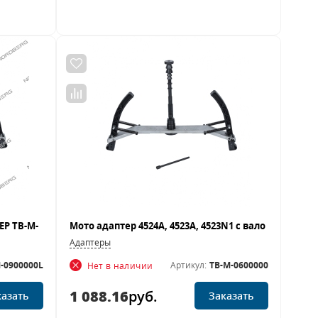
Адаптеры
-0900000L
Артикул:
TB-M-0600000
Нет в наличии
1 088.16
руб.
казать
Заказать