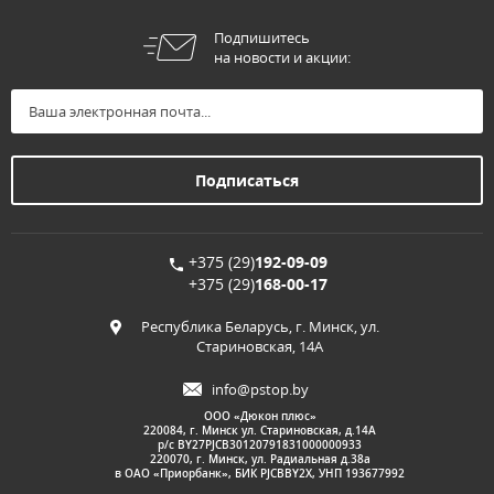
Подпишитесь
на новости и акции:
+375 (29)
192-09-09
+375 (29)
168-00-17
Республика Беларусь, г. Минск, ул.
Стариновская, 14А
info@pstop.by
ООО «Дюкон плюс»
220084, г. Минск ул. Стариновская, д.14А
р/с BY27PJCB30120791831000000933
220070, г. Минск, ул. Радиальная д.38а
в ОАО «Приорбанк», БИК PJCBBY2X, УНП 193677992