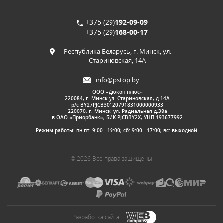
+375 (29)
192-09-09
+375 (29)
168-00-17
Республика Беларусь, г. Минск, ул.
Стариновская, 14А
info@pstop.by
ООО «Дюкон плюс»
220084, г. Минск ул. Стариновская, д.14А
р/с BY27PJCB30120791831000000933
220070, г. Минск, ул. Радиальная д.38а
в ОАО «Приорбанк», БИК PJCBBY2X, УНП 193677992
Режим работы: пн-пт: 9:00 - 19:00; сб: 9:00 - 17:00; вс: выходной.
© 2026 Все права защищены
Разработка сайта: