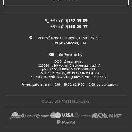
+375 (29)
192-09-09
+375 (29)
168-00-17
Республика Беларусь, г. Минск, ул.
Стариновская, 14А
info@pstop.by
ООО «Дюкон плюс»
220084, г. Минск ул. Стариновская, д.14А
р/с BY27PJCB30120791831000000933
220070, г. Минск, ул. Радиальная д.38а
в ОАО «Приорбанк», БИК PJCBBY2X, УНП 193677992
Режим работы: пн-пт: 9:00 - 19:00; сб: 9:00 - 17:00; вс: выходной.
© 2026 Все права защищены