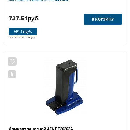
727.51
руб.
691.13 руб.
после регистрации
Домкрат зацепной AE&T T20202A