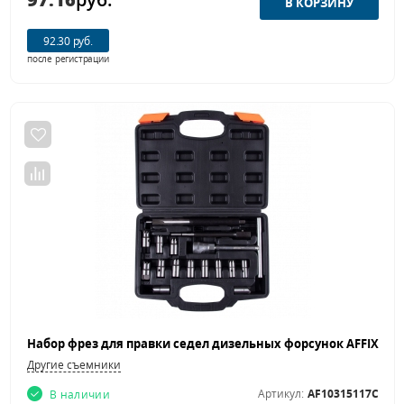
92.30 руб.
после регистрации
Другие съемники
Артикул:
AF10315117C
В наличии