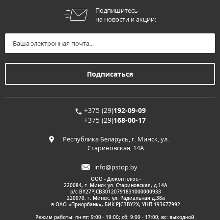
Подпишитесь
на новости и акции:
+375 (29)
192-09-09
+375 (29)
168-00-17
Республика Беларусь, г. Минск, ул.
Стариновская, 14А
info@pstop.by
ООО «Дюкон плюс»
220084, г. Минск ул. Стариновская, д.14А
р/с BY27PJCB30120791831000000933
220070, г. Минск, ул. Радиальная д.38а
в ОАО «Приорбанк», БИК PJCBBY2X, УНП 193677992
Режим работы: пн-пт: 9:00 - 19:00; сб: 9:00 - 17:00; вс: выходной.