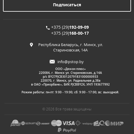
+375 (29)
192-09-09
+375 (29)
168-00-17
Республика Беларусь, г. Минск, ул.
Стариновская, 14А
info@pstop.by
ООО «Дюкон плюс»
220084, г. Минск ул. Стариновская, д.14А
р/с BY27PJCB30120791831000000933
220070, г. Минск, ул. Радиальная д.38а
в ОАО «Приорбанк», БИК PJCBBY2X, УНП 193677992
Режим работы: пн-пт: 9:00 - 19:00; сб: 9:00 - 17:00; вс: выходной.
© 2026 Все права защищены