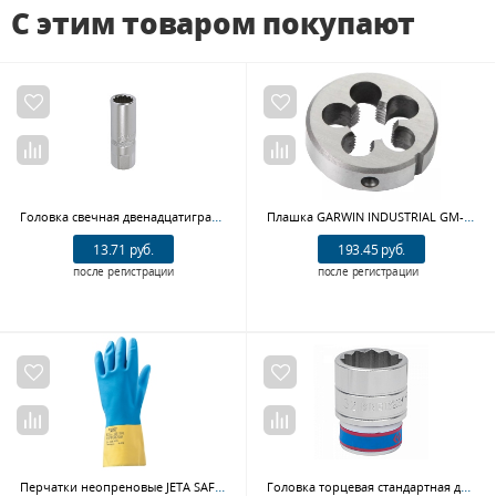
С этим товаром покупают
Головка свечная двенадцатигранная 1/2", 14 мм МАСТАК 002-42014
Плашка GARWIN INDUSTRIAL GM-DF27200 (Mf 27x2, HSS, DIN 223, 6g, 65x18 мм)
13.71 руб.
193.45 руб.
после регистрации
после регистрации
Перчатки неопреновые JETA SAFETY JNE711 (12 пар)
Головка торцевая стандартная двенадцатигранная 3/4", 32 мм KING TONY 633032M