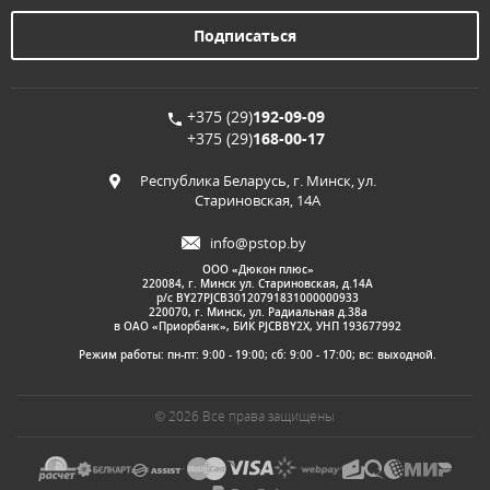
+375 (29)
192-09-09
+375 (29)
168-00-17
Республика Беларусь, г. Минск, ул.
Стариновская, 14А
info@pstop.by
ООО «Дюкон плюс»
220084, г. Минск ул. Стариновская, д.14А
р/с BY27PJCB30120791831000000933
220070, г. Минск, ул. Радиальная д.38а
в ОАО «Приорбанк», БИК PJCBBY2X, УНП 193677992
Режим работы: пн-пт: 9:00 - 19:00; сб: 9:00 - 17:00; вс: выходной.
© 2026 Все права защищены