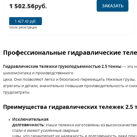
1 502.56
руб.
ЗАКАЗАТЬ
1 427.43 руб.
после регистрации
Профессиональные
гидравлические
тел
Гидравлические
тележки
грузоподъемностью
2
.
5
тонны
—
это
н
шиномонтажа
и
производственного
цеха.
Они
позволяют
легко
и
безопасно
перемещать
тяжелые
грузы
,
агрегаты
и
детали,
значительно
повышая
производительность
и
сни
трудозатраты.
Преимущества
гидравлических
тележек
2
.
5
Исключительная
долговечность
:
Наши
тележки
изготовлены
из
высококачеств
стали
и
имеют усиленные сварные
швы,
что
гарантирует
их
надежность
и
долговечность
даже
при