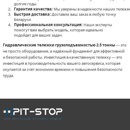
долгие
годы
.
Гарантия
качества
:
Мы
уверены
в
надежности
наших
тележе
Быстрая
доставка:
Доставим
ваш
заказ
в
любую точку
Беларуси.
Профессиональная
консультация:
Наши
эксперты
помогут
вам
выбрать
модель
,
которая
идеально
подойдет
для
ваших
задач
.
Гидравлические тележки грузоподъемностью 2.5 тонны
— это
не просто оборудование, а надёжный фундамент для эффективной
и безопасной работы. Инвестиция в качественную тележку — это
инвестиция в производительность вашего автосервиса, которая
окупается за счёт экономии времени и повышения безопасности
труда.