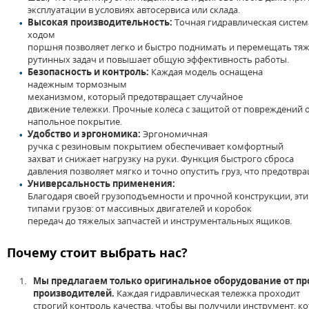
эксплуатации
в
условиях
автосервиса
или
склада.
Высокая
производительность
:
Точная
гидравлическая
систе
ходом
поршня
позволяет
легко
и
быстро
поднимать
и
перемещать
тя
рутинных
задач
и
повышает
общую эффективность
работы
.
Безопасность
и
контроль
:
Каждая
модель
оснащена
надежным тормозным
механизмом,
который
предотвращает
случайное
движение
тележки
.
Прочные
колеса
с
защитой
от
повреждений
напольное
покрытие
.
Удобство
и
эргономика:
Эргономичная
ручка
с
резиновым
покрытием
обеспечивает
комфортный
захват
и
снижает
нагрузку
на
руки. Функция
быстрого
сброса
давления
позволяет
мягко
и
точно
опустить
груз
,
что
предотвра
Универсальность применения:
Благодаря
своей
грузоподъемности
и
прочной
конструкции,
эти
типами
грузов
:
от
массивных двигателей
и
коробок
передач
до
тяжелых
запчастей
и
инструментальных ящиков.
Почему
стоит
выбрать
нас
?
Мы
предлагаем
только
оригинальное
оборудование
от
пр
производителей.
Каждая
гидравлическая
тележка
проходит
строгий
контроль
качества
,
чтобы
вы
получили
инструмент,
ко