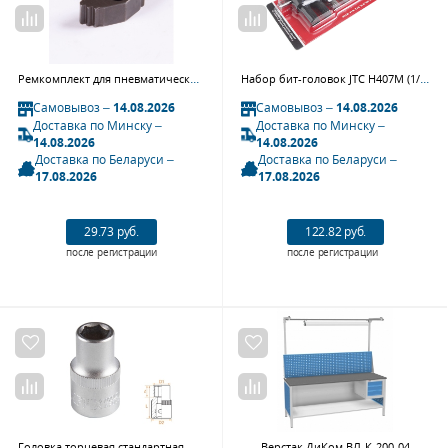
Ремкомплект для пневматической трещотки NE-483, собачка для храпового механизма MIGHTY SEVEN NE-483P47
Набор бит-головок JTC H407M (1/2", SPLINE, M5-14, М16Н, 7 предметов)
Самовывоз –
14.08.2026
Самовывоз –
14.08.2026
Доставка по Минску –
Доставка по Минску –
14.08.2026
14.08.2026
Доставка по Беларуси –
Доставка по Беларуси –
17.08.2026
17.08.2026
29.73 руб.
122.82 руб.
после регистрации
после регистрации
Головка торцевая стандартная шестигранная 1/2" 11 мм AFFIX AF00040011
Верстак ДиКом ВЛ-К-200-04