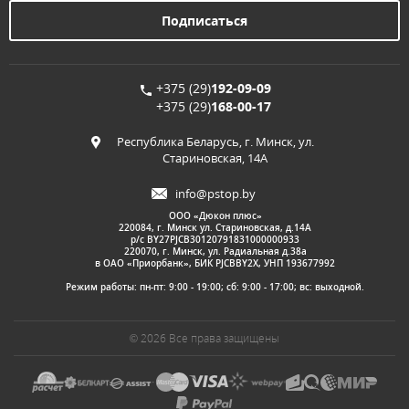
+375 (29)
192-09-09
+375 (29)
168-00-17
Республика Беларусь, г. Минск, ул.
Стариновская, 14А
info@pstop.by
ООО «Дюкон плюс»
220084, г. Минск ул. Стариновская, д.14А
р/с BY27PJCB30120791831000000933
220070, г. Минск, ул. Радиальная д.38а
в ОАО «Приорбанк», БИК PJCBBY2X, УНП 193677992
Режим работы: пн-пт: 9:00 - 19:00; сб: 9:00 - 17:00; вс: выходной.
© 2026 Все права защищены