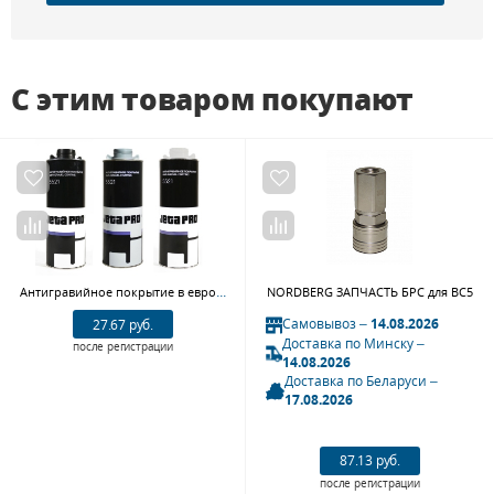
С этим товаром покупают
Антигравийное покрытие в евробаллоне под насадку 1 л JETA PRO 5521
NORDBERG ЗАПЧАСТЬ БРС для BC5
Самовывоз –
14.08.2026
27.67 руб.
Доставка по Минску –
после регистрации
14.08.2026
Доставка по Беларуси –
17.08.2026
87.13 руб.
после регистрации