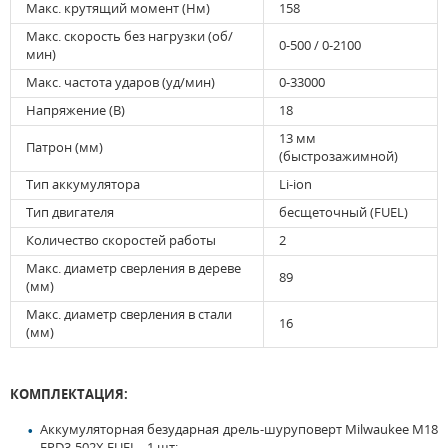
Макс. крутящий момент (Нм)
158
Макс. скорость без нагрузки (об/
0-500 / 0-2100
мин)
Макс. частота ударов (уд/мин)
0-33000
Напряжение (В)
18
13 мм
Патрон (мм)
(быстрозажимной)
Тип аккумулятора
Li-ion
Тип двигателя
бесщеточный (FUEL)
Количество скоростей работы
2
Макс. диаметр сверления в дереве
89
(мм)
Макс. диаметр сверления в стали
16
(мм)
КОМПЛЕКТАЦИЯ:
Аккумуляторная безударная дрель-шуруповерт Milwaukee M18
FPD3-502X FUEL - 1 шт;