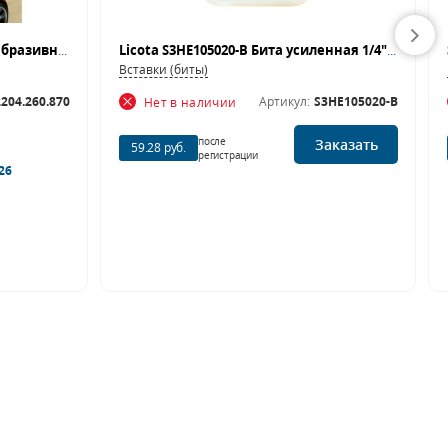
Паста полировальная высокоабразивная универсальная с улучшенной формулой MENZERNA SHCC 300
Licota S3HE105020-B Бита усиленная 1/4" шестигранная H2 50 мм (упаковка 20 шт.)
Вставки (биты)
204.260.870
Артикул:
S3HE105020-B
Нет в наличии
после
Заказать
59.28 руб.
регистрации
26