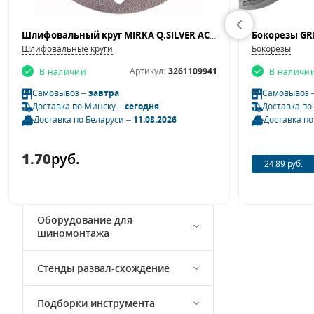
Компрессорное оборудование
Шлифовальный круг MIRKA Q.SILVER ACE 3261109941, 150 мм, Р400
Бокорезы GRI
Шлифовальные круги
Бокорезы
Автохимия и автокосметика
Артикул:
3261109941
В наличии
В наличи
Полировальный и
Самовывоз –
завтра
Самовывоз 
шлифовальный инструмент
Доставка по Минску –
сегодня
Доставка по
Доставка по Беларуси –
11.08.2026
Доставка по
Моечное и уборочное
оборудование
1.70
руб.
24.89 руб.
Подъемное оборудование
Оборудование для
шиномонтажа
Стенды развал-схождение
Подборки инструмента