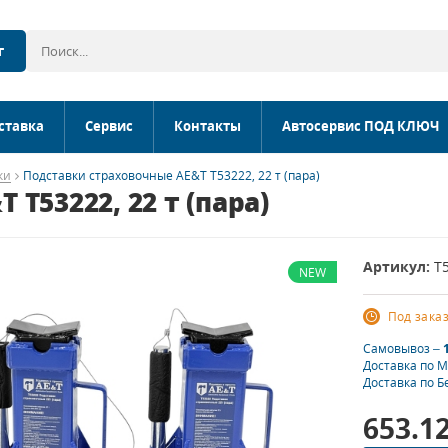
г
ставка
Сервис
Контакты
Автосервис ПОД КЛЮЧ
ки
Подставки страховочные AE&T T53222, 22 т (пара)
T53222, 22 т (пара)
Артикул:
T
NEW
Под зака
Самовывоз –
Доставка по 
Доставка по Б
653.1