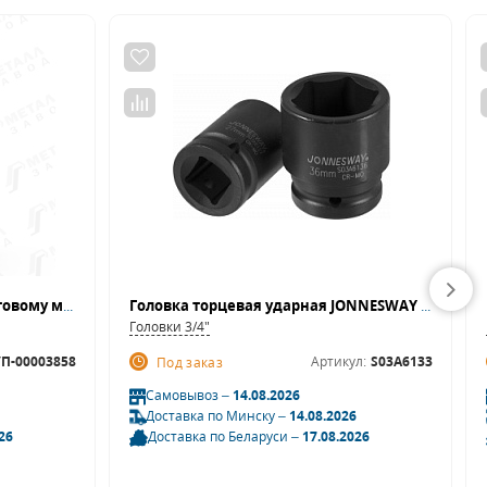
Дополнительная секция к торговому металлическому стеллажу СКУ 1234 (2060)-ДС
Головка торцевая ударная JONNESWAY S03A6133 (3/4";DR, 33 мм)
Головки 3/4"
П-00003858
Артикул:
S03A6133
Под заказ
Самовывоз –
14.08.2026
Доставка по Минску –
14.08.2026
26
Доставка по Беларуси –
17.08.2026