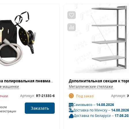
Шлифмашина полировальная пневматическая ROSSVIK RT-2133S-6 (150 мм, 10000 об/мин, с отсосом)
е машинки
Металлические стеллажи
Артикул:
RT-2133S-6
Артикул:
У
личии
Под заказ
Самовывоз –
14.08.2026
после
Заказать
Доставка по Минску –
14.08.2026
регистрации
Доставка по Беларуси –
17.08.20