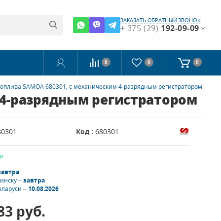
ЗАКАЗАТЬ ОБРАТНЫЙ ЗВОНОК
+ 375 (29)
192-09-09
0
0
0
топлива SAMOA 680301, с механическим 4-разрядным регистратором
 4-разрядным регистратором
80301
Код :
680301
и
завтра
Минску –
завтра
еларуси –
10.08.2026
.83
руб.