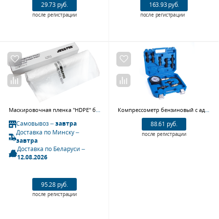
29.73 руб.
163.93 руб.
после регистрации
после регистрации
Маскировочная пленка "HDPE" белый прозрачный полиэтилен JETA PRO 55044150/8, 4х150 м
Компрессометр бензиновый с адаптерами Car-Tool CT-N0126
Самовывоз –
завтра
88.61 руб.
Доставка по Минску –
после регистрации
завтра
Доставка по Беларуси –
12.08.2026
95.28 руб.
после регистрации