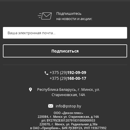
Подпишитесь
на новости и акции:
+375 (29)
192-09-09
+375 (29)
168-00-17
Республика Беларусь, г. Минск, ул.
Стариновская, 14А
info@pstop.by
ООО «Дюкон плюс»
220084, г. Минск ул. Стариновская, д.14А
р/с BY27PJCB30120791831000000933
220070, г. Минск, ул. Радиальная д.38а
в ОАО «Приорбанк», БИК PJCBBY2X, УНП 193677992