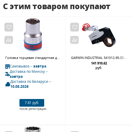
С этим товаром покупают
Головка торцевая стандартная двенадцатигранная 1/2", 15/32", дюймовая KING TONY 433015S
GARWIN INDUSTRIAL 541012-95-S155 Гайковёрт гидравлический кассетный; 155 мм; 13946-139463 Нм
141 910.62
Самовывоз –
завтра
руб.
Доставка по Минску –
завтра
Доставка по Беларуси –
10.08.2026
7.81 руб.
после регистрации