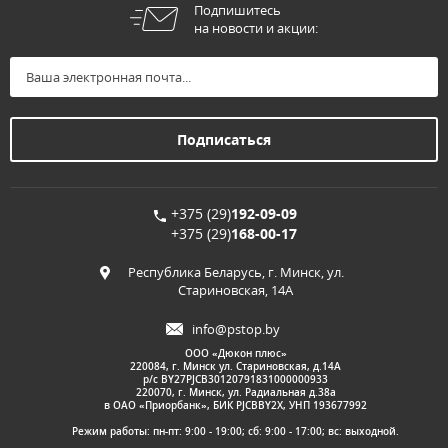
Подпишитесь
на новости и акции:
+375 (29)
192-09-09
+375 (29)
168-00-17
Республика Беларусь, г. Минск, ул.
Стариновская, 14А
info@pstop.by
ООО «Дюкон плюс»
220084, г. Минск ул. Стариновская, д.14А
р/с BY27PJCB30120791831000000933
220070, г. Минск, ул. Радиальная д.38а
в ОАО «Приорбанк», БИК PJCBBY2X, УНП 193677992
Режим работы: пн-пт: 9:00 - 19:00; сб: 9:00 - 17:00; вс: выходной.