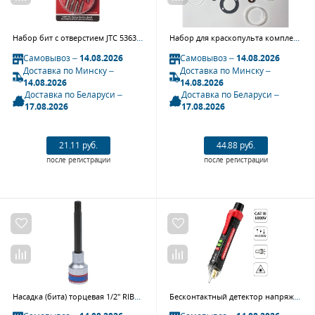
Набор бит с отверстием JTC 5363 (1/4", TORX, T7H-T40H, 10 предметов в кейсе)
Набор для краскопульта комплект прокладок и пружинок JETA PRO RP JP400
Самовывоз –
14.08.2026
Самовывоз –
14.08.2026
Доставка по Минску –
Доставка по Минску –
14.08.2026
14.08.2026
Доставка по Беларуси –
Доставка по Беларуси –
17.08.2026
17.08.2026
21.11 руб.
44.88 руб.
после регистрации
после регистрации
Насадка (бита) торцевая 1/2" RIBE, M08, L = 100 мм KING TONY 404908
Бесконтактный детектор напряжения iCartool IC-M80