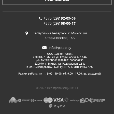
+375 (29)
192-09-09
+375 (29)
168-00-17
Республика Беларусь, г. Минск, ул.
Стариновская, 14А
info@pstop.by
ООО «Дюкон плюс»
220084, г. Минск ул. Стариновская, д.14А
р/с BY27PJCB30120791831000000933
220070, г. Минск, ул. Радиальная д.38а
в ОАО «Приорбанк», БИК PJCBBY2X, УНП 193677992
Режим работы: пн-пт: 9:00 - 19:00; сб: 9:00 - 17:00; вс: выходной.
© 2026 Все права защищены