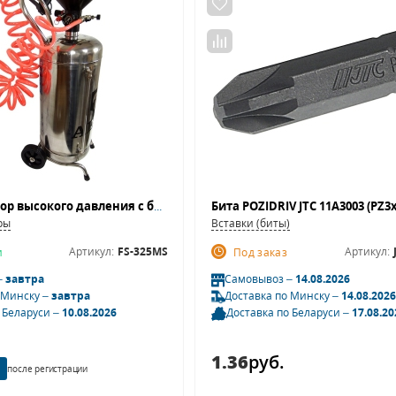
Пеногенератор высокого давления с блоком пенообразования AE&T FS-325MS 25л (нержавейка)
ры
Вставки (биты)
Артикул:
FS-325MS
Артикул:
и
Под заказ
–
завтра
Самовывоз –
14.08.2026
 Минску –
завтра
Доставка по Минску –
14.08.2026
 Беларуси –
10.08.2026
Доставка по Беларуси –
17.08.20
1.36
руб.
после регистрации