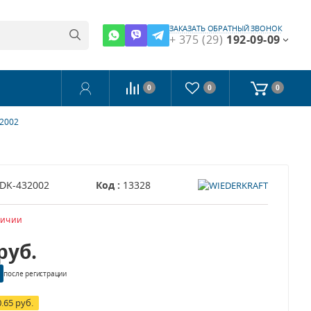
ЗАКАЗАТЬ ОБРАТНЫЙ ЗВОНОК
+ 375 (29)
192-09-09
0
0
0
2002
DK-432002
Код :
13328
личии
руб.
после регистрации
0.65 руб.