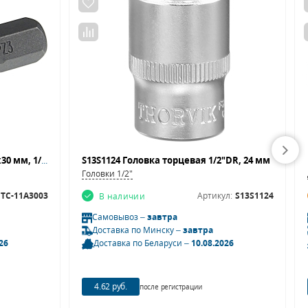
Бита POZIDRIV JTC 11A3003 (PZ3х30 мм, 1/4)"
S13S1124 Головка торцевая 1/2"DR, 24 мм
Головки 1/2"
JTC-11A3003
Артикул:
S13S1124
В наличии
Самовывоз –
завтра
Доставка по Минску –
завтра
26
Доставка по Беларуси –
10.08.2026
4.62 руб.
после регистрации