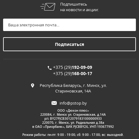
Подпишитесь
на новости и акции:
+375 (29)
192-09-09
+375 (29)
168-00-17
Республика Беларусь, г. Минск, ул.
Стариновская, 14А
info@pstop.by
ООО «Дюкон плюс»
220084, г. Минск ул. Стариновская, д.14А
р/с BY27PJCB30120791831000000933
220070, г. Минск, ул. Радиальная д.38а
в ОАО «Приорбанк», БИК PJCBBY2X, УНП 193677992
Режим работы: пн-пт: 9:00 - 19:00; сб: 9:00 - 17:00; вс: выходной.