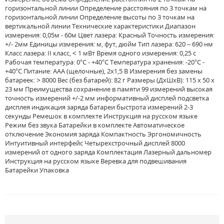
горизонтальной линии Определение расстояния по 3 точкам на
горизонтальной линии Определение высоты по 3 точкам на
вертикальной линии Технические характеристики Диапазон
измерения: 0,05м - 60м Цвет лазера: Красный Точность измерения:
+/- 2мм Единицы измерения: м, фут, дюйм Тип лазера: 620 – 690 нм
Класс лазера: II класс, ˂ 1 мВт Время одного измерения: 0,25 с
Рабочая температура: 0°С - +40°С Температура хранения: -20°С -
+40°С Питание: ААА (щелочные), 2х1,5 В Измерения без замены
батареек: ˃ 8000 Вес (без батарей): 82 г Размеры (ДхШхВ): 115 х 50 х
23 мм Преимущества сохранение в памяти 99 измерений высокая
точность измерений +/-2 мм информативный дисплей подсветка
дисплея индикация заряда батареи быстрота измерений 2-3
секунды Ремешок в комплекте Инструкция на русском языке
Режим без звука Батарейки в комплекте Автоматическое
отключение Экономия заряда Компактность Эргономичность
Интуитивный интерфейс Четырехстрочный дисплей 8000
измерений от одного заряда Комплектация Лазерный дальномер
Инструкция на русском языке Веревка для подвешивания
Батарейки Упаковка