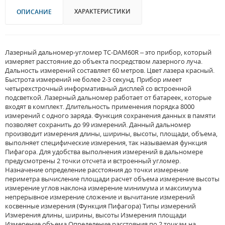
ХАРАКТЕРИСТИКИ
ОПИСАНИЕ
Лазерный дальномер-угломер TC-DAM60R – это прибор, который
измеряет расстояние до объекта посредством лазерного луча.
Дальность измерений составляет 60 метров. Цвет лазера красный.
Быстрота измерений не более 2-3 секунд. Прибор имеет
четырехстрочный информативный дисплей со встроенной
подсветкой. Лазерный дальномер работает от батареек, которые
входят в комплект. Длительность применения порядка 8000
измерений с одного заряда. Функция сохранения данных в памяти
позволяет сохранить до 99 измерений. Данный дальномер
производит измерения длины, ширины, высоты, площади, объема,
выполняет специфические измерения, так называемая функция
Пифагора. Для удобства выполнения измерений в дальномере
предусмотрены 2 точки отсчета и встроенный угломер.
Назначение определение расстояния до точки измерение
периметра вычисление площади расчет объема измерение высоты
измерение углов наклона измерение минимума и максимума
непрерывное измерение сложение и вычитание измерений
косвенные измерения (Функция Пифагора) Типы измерений
Измерения длины, ширины, высоты Измерения площади
Измерение объема Определение расстояния по 2 точкам на