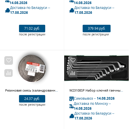
14.08.2026
14.08.2026
Доставка по Беларуси –
Доставка по Беларуси –
17.08.2026
17.08.2026
71.02 руб.
379.94 руб.
после регистрации
после регистрации
Резиновая смесь (каландрованная) Rossvik PC.05.13.1, 1.3 мм
W23108SP Набор ключей гаечных накидных изогнутых 75° в ложементе, 6-22 мм, 8 предметов
Самовывоз –
14.08.2026
24.37 руб.
Доставка по Минску –
после регистрации
14.08.2026
Доставка по Беларуси –
17.08.2026