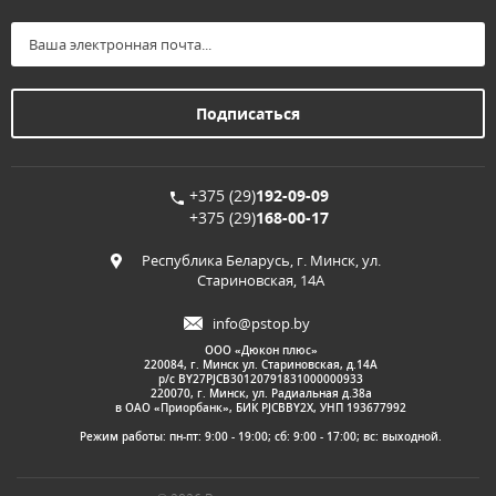
+375 (29)
192-09-09
+375 (29)
168-00-17
Республика Беларусь, г. Минск, ул.
Стариновская, 14А
info@pstop.by
ООО «Дюкон плюс»
220084, г. Минск ул. Стариновская, д.14А
р/с BY27PJCB30120791831000000933
220070, г. Минск, ул. Радиальная д.38а
в ОАО «Приорбанк», БИК PJCBBY2X, УНП 193677992
Режим работы: пн-пт: 9:00 - 19:00; сб: 9:00 - 17:00; вс: выходной.