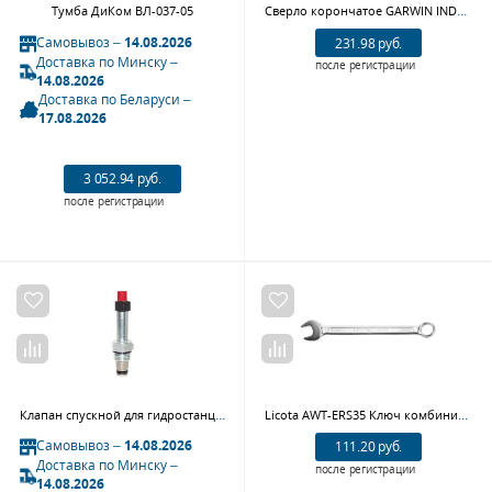
Сверло корончатое GARWIN INDUSTRIAL 102810-50 (50 мм, универсальный хвостовик 3/4", WELDON/NITTO ф19,05 мм, HSS, глубина сверления Lap50 мм)
Тумба ДиКом ВЛ-037-05
Самовывоз –
14.08.2026
231.98 руб.
Доставка по Минску –
после регистрации
14.08.2026
Доставка по Беларуси –
17.08.2026
3 052.94 руб.
после регистрации
Клапан спускной для гидростанции подъемника N4123A-5T NORDBERG ЦБ-00002190
Licota AWT-ERS35 Ключ комбинированный 35 мм
Самовывоз –
14.08.2026
111.20 руб.
Доставка по Минску –
после регистрации
14.08.2026