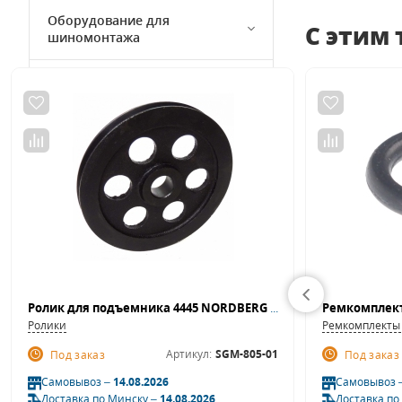
Оборудование для
С этим
шиномонтажа
Стенды развал-схождение
Подборки инструмента
Товары на акции
Программное обеспечение для
СТО
Оборудование для работы с
деталями автомобиля
Ролик для подъемника 4445 NORDBERG SGM-805-01
Ролики
Ремкомплекты
Артикул:
SGM-805-01
Под заказ
Под заказ
Самовывоз –
14.08.2026
Самовывоз 
Доставка по Минску –
14.08.2026
Доставка по