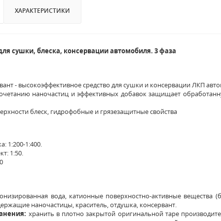
ХАРАКТЕРИСТИКИ
для сушки, блеска, консервации автомобиля. 3 фаза
ант - высокоэффективное средство для сушки и консервации ЛКП авт
сочетанию наночастиц и эффективных добавок защищает обработанн
ерхности блеск, гидрофобные и грязезащитные свойства
: 1:200-1:400.
т: 1:50.
0
онизированная вода, катионные поверхностно-активные вещества (б
держащие наночастицы, краситель, отдушка, консервант.
анения:
хранить в плотно закрытой оригинальной таре производителя