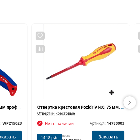
Ножовка по металлу мини 250мм проф WP215023 WORKPRO
Отвертка крестовая Pozidriv №0, 75 мм, диэлектрическая KING TONY 14780003
Отвертки крестовые
:
WP215023
Артикул:
14780003
Нет в наличии
после
аказать
Заказать
14.18 руб.
регистрации