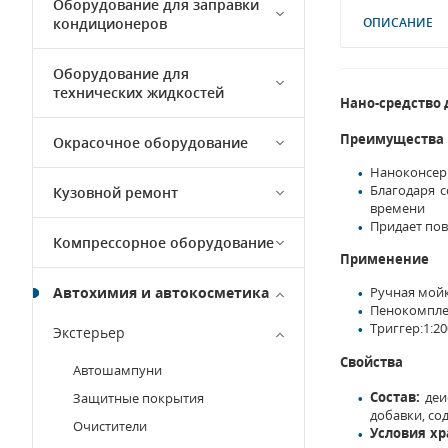
Оборудование для заправки
кондиционеров
ОПИСАНИЕ
Оборудование для
технических жидкостей
Нано-средство 
Преимущества
Окрасочное оборудование
Наноконсерв
Благодаря 
Кузовной ремонт
времени
Придает пов
Компрессорное оборудование
Применение
Автохимия и автокосметика
Ручная мойка
Пенокомплек
Триггер:1:20
Экстерьер
Свойства
Автошампуни
Состав:
деи
Защитные покрытия
добавки, со
Очистители
Условия хр