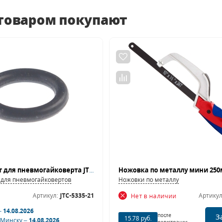
 товаром покупают
Ремкомплект для пневмогайковерта JTC-5335 (21) кольцо уплотнительное JTC
 для пневмогайковертов
Ножовки по металлу
Артикул:
JTC-5335-21
Артикул
Нет в наличии
–
14.08.2026
после
З
15.78 руб.
 Минску –
14.08.2026
регистрации