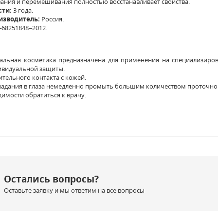
ния и перемешивания полностью восстанавливает свойства.
сти:
3 года.
изводитель:
Россия.
–68251848–2012.
альная косметика предназначена для применения на специализиро
дивидуальной защиты.
ительного контакта с кожей.
падания в глаза немедленно промыть большим количеством проточно
имости обратиться к врачу.
Остались вопросы?
Оставьте заявку и мы ответим на все вопросы