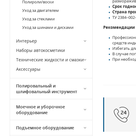
разморажива
Полироли/воски
Срок годно
Уход за двигателем
Страна про
ТУ 2384–002
Уход за стеклами
Уход за шинами и дисками
Рекомендации
Профессион
Интерьер
средств ин
Избегать дл
Наборы автокосметики
В случае по
При необход
Технические жидкости и смазки
Аксессуары
Полировальный и
шлифовальный инструмент
Моечное и уборочное
оборудование
Подъемное оборудование