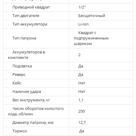
Приводной квадрат
1/2"
Тип двигателя
Бесщеточный
Тип аккумулятора
Li-Ion
Квадрат с
Тип патрона
подпружиненным
шариком
Аккумуляторов в
2
комплекте
Подсветка
Да
Реверс
Да
Кейс
Нет
Наличие удара
Нет
Вес инструмента, кг
1,1
Число оборотов холостого
250
хода, об/мин
Диаметр патрона, мм
12,7
Тормоз
Да