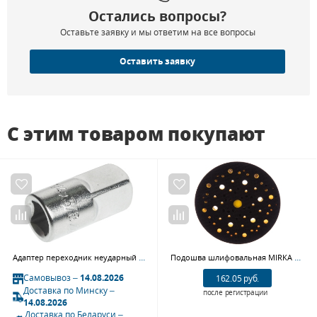
Остались вопросы?
Оставьте заявку и мы ответим на все вопросы
Оставить заявку
С этим товаром покупают
Адаптер переходник неударный JTC 220203 (1/4"(F)Х3/8"(М))
Подошва шлифовальная MIRKA Abranet 8292605011, 150 мм, 48 отв
Самовывоз –
14.08.2026
162.05 руб.
Доставка по Минску –
после регистрации
14.08.2026
Доставка по Беларуси –