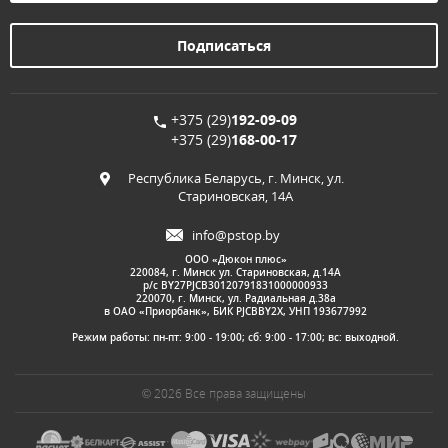
+375 (29)
192-09-09
+375 (29)
168-00-17
Республика Беларусь, г. Минск, ул.
Стариновская, 14А
info@pstop.by
ООО «Дюкон плюс»
220084, г. Минск ул. Стариновская, д.14А
р/с BY27PJCB30120791831000000933
220070, г. Минск, ул. Радиальная д.38а
в ОАО «Приорбанк», БИК PJCBBY2X, УНП 193677992
Режим работы: пн-пт: 9:00 - 19:00; сб: 9:00 - 17:00; вс: выходной.
© 2026 Все права защищены