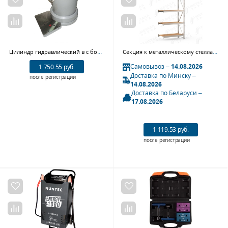
Цилиндр гидравлический в с боре для NORDBERG N402
Секция к металлическому стеллажу с ДСП SGR-V-ДСП 1885-3.0 ДС
Самовывоз –
14.08.2026
1 750.55 руб.
Доставка по Минску –
после регистрации
14.08.2026
Доставка по Беларуси –
17.08.2026
1 119.53 руб.
после регистрации