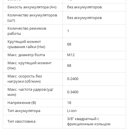
Емкость аккумулятора (Ач)
без аккумуляторов
Количество аккумуляторов
без аккумуляторов
(шт)
Количество режимов
1
работы
Крутящий момент
68
срывания гайки (Нм)
Макс. диаметр болта
M12
Макс. крутящий момент
68
(Нм)
Макс. скорость без
0-2400
нагрузки (об/мин)
Макс. частота ударов (уд/
0-3400
мин)
Напряжение (В)
18
Тип аккумулятора
Li-ion
3/8" квадратный с
Тип хвостовика
фрикционным кольцом